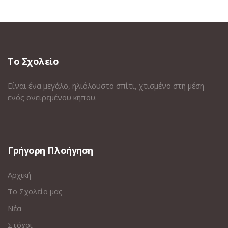
Το Σχολείο
Είναι ένα μεγάλο, ηλιόλουστο σπίτι, χτισμένο στη μέση
ενός ονειρεμένου κήπου.
Γρήγορη Πλοήγηση
Αρχική
Το Σχολείο μας
Νέα
Στόχοι