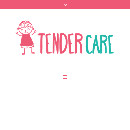
Project Category:
News
/
Home
News