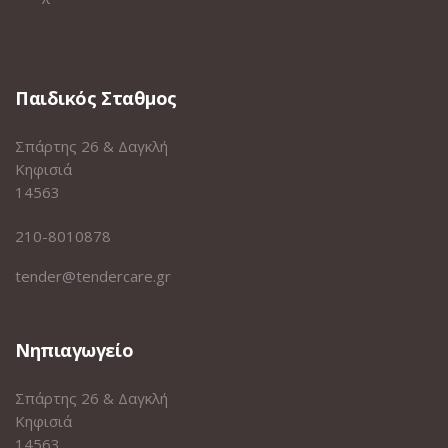
Παιδικός Σταθμος
Σπάρτης 26 & Δαγκλή
Κηφισιά
14563
210-8010878
tender@tendercare.gr
Νηπιαγωγείο
Σπάρτης 26 & Δαγκλή
Κηφισιά
14563